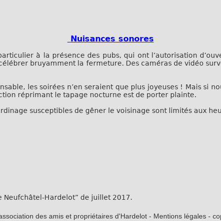
Nuisances sonores
 particulier à la présence des pubs, qui ont l’autorisation d’ou
 célébrer bruyamment la fermeture. Des caméras de vidéo surveil
able, les soirées n’en seraient que plus joyeuses ! Mais si nou
tion réprimant le tapage nocturne est de porter plainte.
jardinage susceptibles de gêner le voisinage sont limités aux heu
âtel-Hardelot” de juillet 2017.
ssociation des amis et propriétaires d'Hardelot - Mentions légales - c